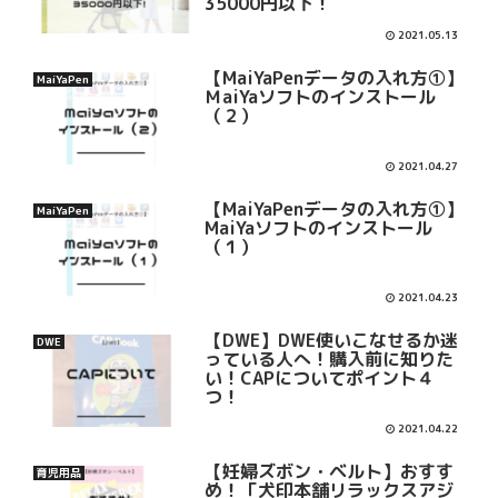
35000円以下！
2021.05.13
【MaiYaPenデータの入れ方①】
MaiYaPen
ＭaiYaソフトのインストール
（２）
2021.04.27
【MaiYaPenデータの入れ方①】
MaiYaPen
MaiYaソフトのインストール
（１）
2021.04.23
【DWE】DWE使いこなせるか迷
DWE
っている人へ！購入前に知りた
い！CAPについてポイント４
つ！
2021.04.22
【妊婦ズボン・ベルト】おすす
育児用品
め！「犬印本舗リラックスアジ