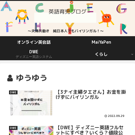
英語育児ブログ
～夫婦共働き 純日本人でもバイリンガル！～
オンライン英会話
MaiYaPen
DWE
くらし
ディズニー英語システム
ゆうゆう
【3ナイ主婦タエさん】お金を掛
DWE
けずにバイリンガル
2022.09.29
【DWE】ディズニー英語フルセ
DWE
ットにすべき？いくら？値段公