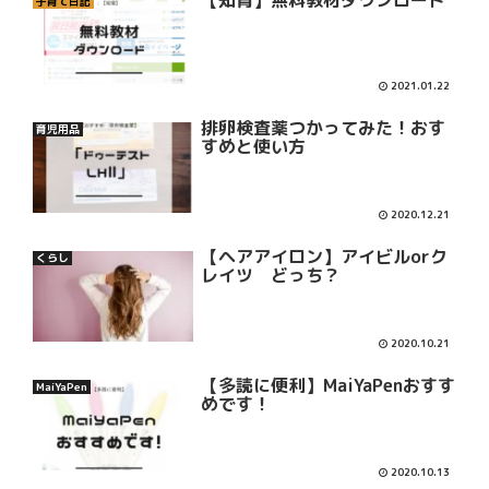
子育て日記
2021.01.22
排卵検査薬つかってみた！おす
育児用品
すめと使い方
2020.12.21
【ヘアアイロン】アイビルorク
くらし
レイツ どっち？
2020.10.21
【多読に便利】MaiYaPenおすす
MaiYaPen
めです！
2020.10.13