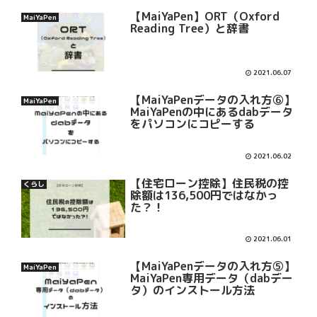
【MaiYaPen】ORT（Oxford
MaiYaPen
Reading Tree）と辞書
2021.06.07
【MaiYaPenデータの入れ方⑥】
MaiYaPen
MaiYaPenの中にあるdabデータ
をパソコンにコピーする
2021.06.02
【住宅ローン控除】住民税の控
くらし
除額は136,500円ではなかっ
た？！
2021.06.01
【MaiYaPenデータの入れ方⑤】
MaiYaPen
MaiYaPen専用データ（dabデー
タ）のインストール方法