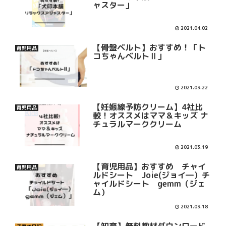
ャスター」
2021.04.02
【骨盤ベルト】おすすめ！「ト
育児用品
コちゃんベルトⅡ」
2021.03.22
【妊娠線予防クリーム】4社比
育児用品
較！オススメはママ＆キッズ ナ
チュラルマーククリーム
2021.03.19
【育児用品】おすすめ チャイ
育児用品
ルドシート Joie(ジョイ―）チ
ャイルドシート gemm（ジェ
ム）
2021.03.18
【知育】無料教材ダウンロード