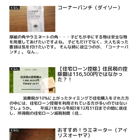
コーナーパンチ（ダイソー）
くらし
厚紙の角やラミネートの角・・・子どもが手にする物は安全な物
を用意してあげたいですよね。 子どもだけでなく、大人も尖った
書類は気を付けたいです。 そんな時に役立つのが、「コーナーパ
ンチ」。 なん...
【住宅ローン控除】住民税の控
くらし
除額は136,500円ではなかっ
た？！
消費税が10%に上がったタイミングで住宅購入をされた方
の中には、住宅ローン控除を利用されている方が多いのではない
でしょうか。 平成21年から令和3年12月31日までの間に居住
し、所得税の住宅ローン減税制度（住...
おすすめ！ラミネーター（アイ
くらし
リスオーヤマ）