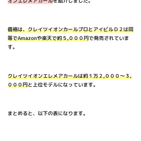
オンエレメアカール
を紹介しました。
価格は、
クレイツイオンカールプロ
と
アイビルＤ２
は同
等でAmazonや楽天で約５,０００円
で発売されていま
す。
クレイツイオンエレメアカール
は約１万２,０００～３,
０００円
と上位モデルになっています。
まとめると、以下の表になります。