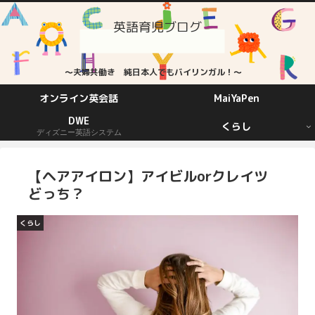
英語育児ブログ
～夫婦共働き 純日本人でもバイリンガル！～
オンライン英会話
MaiYaPen
DWE
くらし
ディズニー英語システム
【ヘアアイロン】アイビルorクレイツ
どっち？
くらし