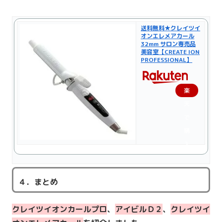
送料無料★クレイツイ
オンエレメアカール
32mm サロン専売品
美容室【CREATE ION
PROFESSIONAL】
楽
天
で
購
入
４．まとめ
クレイツイオンカールプロ
、
アイビルＤ２
、
クレイツイ