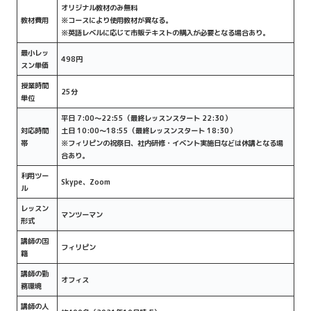
オリジナル教材のみ無料
教材費用
※コースにより使用教材が異なる。
※英語レベルに応じて市販テキストの購入が必要となる場合あり。
最小レッ
498円
スン単価
授業時間
25分
単位
平日 7:00～22:55（最終レッスンスタート 22:30）
対応時間
土日 10:00～18:55（最終レッスンスタート 18:30）
帯
※フィリピンの祝祭日、社内研修・イベント実施日などは休講となる場
合あり。
利用ツー
Skype、Zoom
ル
レッスン
マンツーマン
形式
講師の国
フィリピン
籍
講師の勤
オフィス
務環境
講師の人