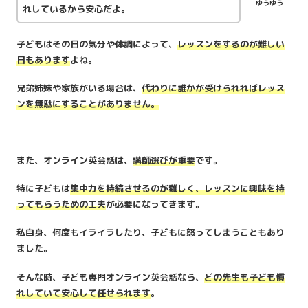
ゆうゆう
れしているから安心だよ。
子どもはその日の気分や体調によって、
レッスンをするのが難しい
日もあります
よね。
兄弟姉妹や家族がいる場合は、
代わりに誰かが受けられればレッス
ンを無駄にすることがありません。
また、オンライン英会話は、
講師選びが重要
です。
特に子どもは
集中力を持続させるのが難しく、レッスンに興味を持
ってもらうための工夫
が必要になってきます。
私自身、何度もイライラしたり、子どもに怒ってしまうこともあり
ました。
そんな時、子ども専門オンライン英会話なら、
どの先生も子ども慣
れしていて安心して任せられます
。