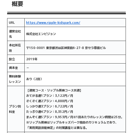
概要
URL
https://www.ripple-kidspark.com/
運営会社
株式会社エンビジョン
名
本社所在
〒150-0001 東京都渋谷区神宮前6-27-8 京セラ原宿ビル
地
設立
2019年
資本金
－
無料体験
あり（2回）
レッスン
【通常コース・リップル英検コース共通】
おてがる週1プラン：3,122円／月
さくさく週2プラン：4,888円／月
プラン別
しっかり週3プラン：6,722円／月
料金
たっぷり週4プラン：8,352円／月
まんぞく週5プラン：9,953円／月※1回あたりのレッスン時間は25分。
※リップル英検はリップルキッズパーク独自のカリキュラムであり、
「実用英語技能検定」の対策講座とは異なる。