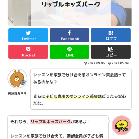
Twitter
Facebook
はてブ
Pocket
LINE
コピー
2022.09.06
2022.05.09
レッスンを家族で分け合えるオンライン英会話って
あるのかな？
英語育児ママ
さらに
子ども専用のオンライン英会話
だったら安心
だな。
それなら、
リップルキッズパーク
があるよ！
レッスンを家族で分け合えて、講師全員が子ども慣