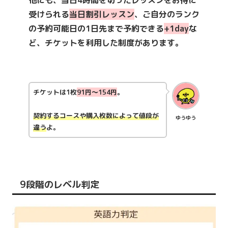
受けられる
当日割引レッスン
、ご自分のランク
の予約可能日の1日先まで予約できる
+1day
な
ど、チケットを利用した制度があります。
チケットは1枚
91円～154円
。
契約するコースや購入枚数によって値段が
ゆうゆう
違う
よ。
9段階のレベル判定