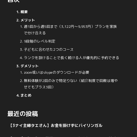
概要
メリット
週1回から週5回まで（3,122円～9,953円）プランを家族
で分け合える
9段階のレベル判定
子どもに合わせた2つのコース
ランクを設けることで長く続ける人が優先的に予約できる
デメリット
zoom或いはskypeのダウンロードが必要
無料体験が2回のみで物足りない（紹介制度で回数は増や
せてもプラス3回）
まとめ
最近の投稿
【3ナイ主婦タエさん】お金を掛けずにバイリンガル