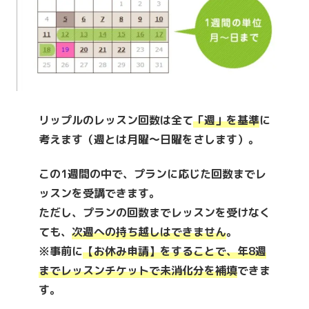
リップルのレッスン回数は全て
「週」を基準
に
考えます（週とは
月曜～日曜
をさします）。
この1週間の中で、プランに応じた回数までレ
ッスンを受講できます。
ただし、
プランの回数までレッスンを受けなく
ても、
次週への持ち越しはできません
。
※事前に
【お休み申請】をすることで、年8週
までレッスンチケットで未消化分を補填
できま
す。