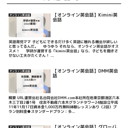
【オンライン英会話】Kimini英
オンライン英会話
会話
英語育児ママ 子どもにできるだけ多く英語に触れる機会が欲しい
と思ってるんだ。 ゆうゆう それなら、オンライン英会話がオス
スメ！ 学研が運営する「kimini英会話」なら、子どもを飽きさ
せない工夫がたくさん！ ...
【オンライン英会話】DMM英会
オンライン英会話
話
概要 URL運営会社名合同会社DMM.com本社所在地東京都港区六本
木三丁目2番1号 住友不動産六本木グランドタワー24階設立平成
11年11月17日資本金1,000万円無料体験レッスンあり（2回）プ
ラン別料金●スタンダードプラン：多...
【オンライン英会話】グローバ
オンライン英会話