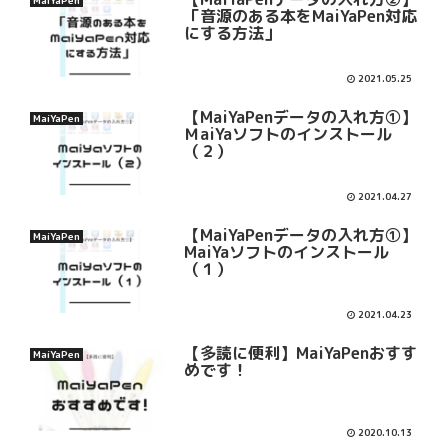
「音源のある本をMaiYaPen対応
にする方法」
2021.05.25
【MaiYaPenデータの入れ方①】
MaiYaPen
ＭaiYaソフトのインストール
（２）
2021.04.27
【MaiYaPenデータの入れ方①】
MaiYaPen
MaiYaソフトのインストール
（１）
2021.04.23
【多読に便利】MaiYaPenおすす
MaiYaPen
めです！
2020.10.13