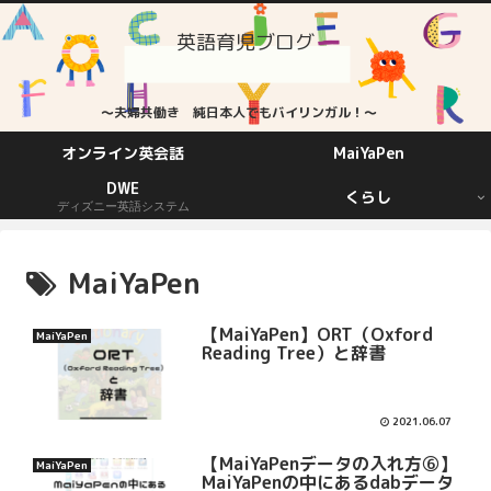
英語育児ブログ
～夫婦共働き 純日本人でもバイリンガル！～
オンライン英会話
MaiYaPen
DWE
くらし
ディズニー英語システム
MaiYaPen
【MaiYaPen】ORT（Oxford
MaiYaPen
Reading Tree）と辞書
2021.06.07
【MaiYaPenデータの入れ方⑥】
MaiYaPen
MaiYaPenの中にあるdabデータ