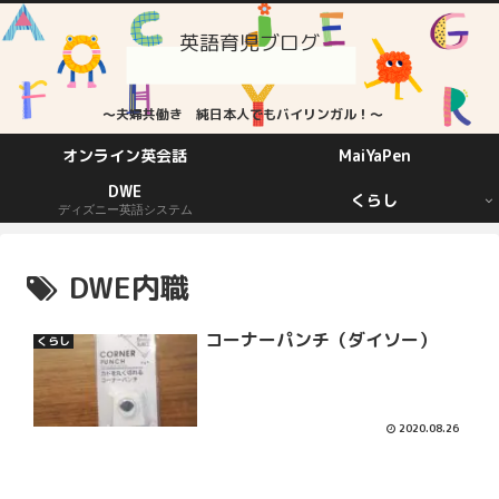
英語育児ブログ
～夫婦共働き 純日本人でもバイリンガル！～
オンライン英会話
MaiYaPen
DWE
くらし
ディズニー英語システム
DWE内職
コーナーパンチ（ダイソー）
くらし
2020.08.26