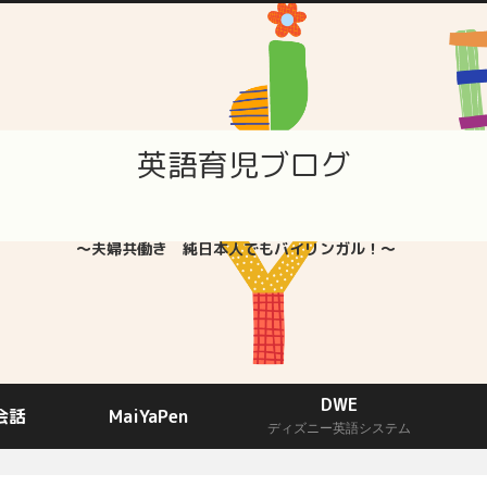
英語育児ブログ
～夫婦共働き 純日本人でもバイリンガル！～
DWE
会話
MaiYaPen
ディズニー英語システム