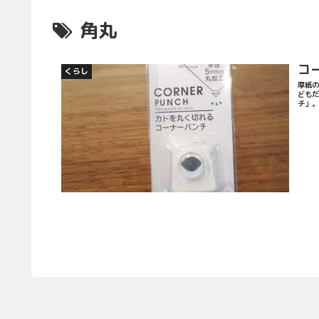
角丸
コ
くらし
厚紙の
どもだ
チ」。 