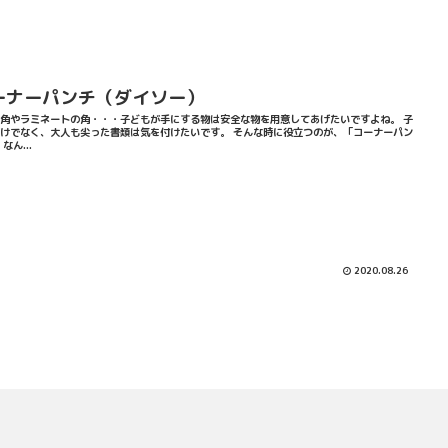
ーナーパンチ（ダイソー）
角やラミネートの角・・・子どもが手にする物は安全な物を用意してあげたいですよね。 子
けでなく、大人も尖った書類は気を付けたいです。 そんな時に役立つのが、「コーナーパン
なん...
2020.08.26