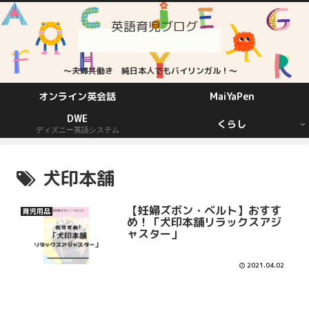
英語育児ブログ
～夫婦共働き 純日本人でもバイリンガル！～
オンライン英会話
MaiYaPen
DWE
くらし
ディズニー英語システム
犬印本舗
【妊婦ズボン・ベルト】おすす
育児用品
め！「犬印本舗リラックスアジ
ャスター」
2021.04.02